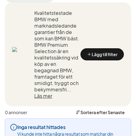
filter
filter
filter
Kristianstad
BMW
330i
Kvalitetstestade
+50
(Tillverkare)
GT
km
(Modell)
BMW med
(Plats)
marknadsledande
garantier från de
som kan BMW bäst.
BMW Premium
Selection är en
Lägg till filter
kvalitetssäkring vid
köp av en
begagnad BMW,
framtaget för ett
smidigt, tryggt och
bekymmersfri...
Läs mer
0 annonser
Sortera efter
Senaste
Inga resultat hittades
Vi kunde inte hitta några resultat som matchar din