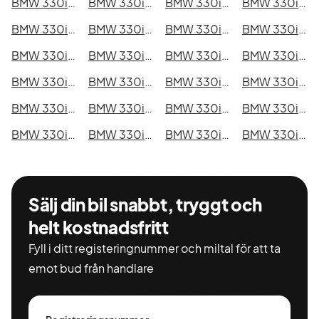
BMW 330i GT i Kristianstad
BMW 330i GT i Sundsvall
BMW 330i GT i Umeå
BMW 330i GT i Varberg
BMW 330i GT i Borås
BMW 330i GT i Falkenberg
BMW 330i GT i Gävle
BMW 330i GT i Luleå
BMW 330i GT i Lund
BMW 330i GT i Mönsterås
BMW 330i GT i Uddevalla
BMW 330i GT i Västervik
BMW 330i GT i Ystad
BMW 330i GT i Östersund
BMW 330i GT i Borlänge
BMW 330i GT i Kiruna
BMW 330i GT i Nyköping
BMW 330i GT i Oskarshamn
BMW 330i GT i Sigtuna
BMW 330i GT i Skellefteå
BMW 330i GT i Skövde
BMW 330i GT i Trollhättan
BMW 330i GT i Alingsås
BMW 330i GT i Båstad
Sälj din bil snabbt, tryggt och
helt kostnadsfritt
Fyll i ditt registeringnummer och miltal för att ta
emot bud från handlare