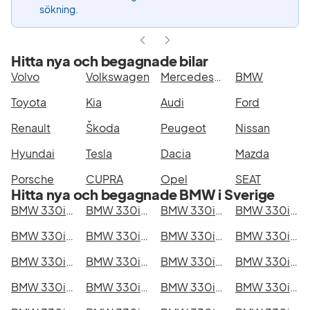
sökning.
Hitta nya och begagnade bilar
Volvo
Volkswagen
Mercedes-Benz
BMW
Toyota
Kia
Audi
Ford
Renault
Škoda
Peugeot
Nissan
Hyundai
Tesla
Dacia
Mazda
Porsche
CUPRA
Opel
SEAT
Hitta nya och begagnade BMW i Sverige
BMW 330i GT i Stockholm
BMW 330i GT i Göteborg
BMW 330i GT i Helsingborg
BMW 330i GT i Jönköping
BMW 330i GT i Malmö
BMW 330i GT i Örebro
BMW 330i GT i Norrköping
BMW 330i GT i Linköping
BMW 330i GT i Uppsala
BMW 330i GT i Västerås
BMW 330i GT i Halmstad
BMW 330i GT i Växjö
BMW 330i GT i Eskilstuna
BMW 330i GT i Kalmar
BMW 330i GT i Karlskrona
BMW 330i GT i Karlstad