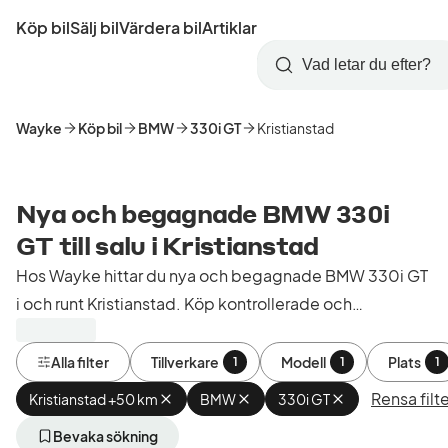
Hoppa
Köp bil
Sälj bil
Värdera bil
Artiklar
till
Skapa
Logga
huvudinnehåll
Startsida
Sök
konto
in
Wayke
Köp bil
BMW
330i GT
Kristianstad
Nya och begagnade BMW 330i
GT till salu i Kristianstad
Hos Wayke hittar du nya och begagnade BMW 330i GT
i och runt Kristianstad. Köp kontrollerade och
godkända bilar från bilhandlare i Sverige.
Alla filter
Tillverkare
Modell
Plats
1
1
1
Rensa filte
Kristianstad +50 km
Ta
BMW
Ta
330i GT
Ta
bort
bort
bort
aktivt
aktivt
aktivt
Bevaka sökning