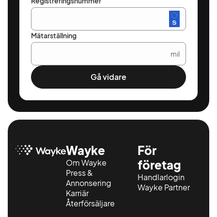
Registreringsnummer
Mätarställning
mil
Gå vidare
Wayke
För
Om Wayke
företag
Press &
Handlarlogin
Annonsering
Wayke Partner
Karriär
Återförsäljare