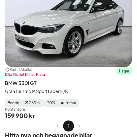
Plats:
Återförsäljare:
Kista (Akalla)
I lager
Bilia Outlet Bilhall Kista
BMW 330i GT
Gran Turismo M Sport Läder H/K
Bensin
21 063 mil
2019
Automat
Fuel
Mätarställning
Model
Gearbox
:
Kontantpris
Type
Year
Type
:
:
:
159 900 kr
1
Hitta nya och begagnade bilar