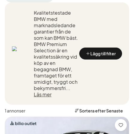
filter
filter
filter
Sigtuna
BMW
330i
Kvalitetstestade
+50
(Tillverkare)
GT
km
(Modell)
BMW med
(Plats)
marknadsledande
garantier från de
som kan BMW bäst.
BMW Premium
Selection är en
Lägg till filter
kvalitetssäkring vid
köp av en
begagnad BMW,
framtaget för ett
smidigt, tryggt och
bekymmersfri...
Läs mer
1 annonser
Sortera efter
Senaste
Spara