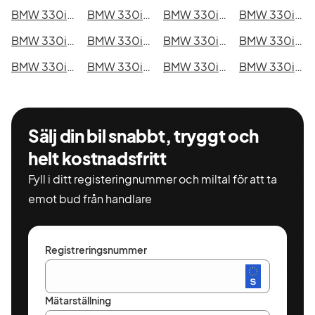
BMW 330i GT i Ystad
BMW 330i GT i Östersund
BMW 330i GT i Borlänge
BMW 330i GT i Kiruna
BMW 330i GT i Nyköping
BMW 330i GT i Oskarshamn
BMW 330i GT i Sigtuna
BMW 330i GT i Skellefteå
BMW 330i GT i Skövde
BMW 330i GT i Trollhättan
BMW 330i GT i Alingsås
BMW 330i GT i Båstad
Sälj din bil snabbt, tryggt och
helt kostnadsfritt
Fyll i ditt registeringnummer och miltal för att ta
emot bud från handlare
Registreringsnummer
Mätarställning