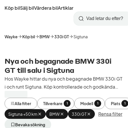
Hoppa
Köp bil
Sälj bil
Värdera bil
Artiklar
till
Skapa
Logga
huvudinnehåll
Startsida
Sök
konto
in
Wayke
Köp bil
BMW
330i GT
Sigtuna
Nya och begagnade BMW 330i
GT till salu i Sigtuna
Hos Wayke hittar du nya och begagnade BMW 330i GT
i och runt Sigtuna. Köp kontrollerade och godkända
bilar från bilhandlare i Sverige.
Alla filter
Tillverkare
Modell
Plats
1
1
1
Rensa filter
Sigtuna +50 km
Ta
BMW
Ta
330i GT
Ta
bort
bort
bort
aktivt
aktivt
aktivt
Bevaka sökning