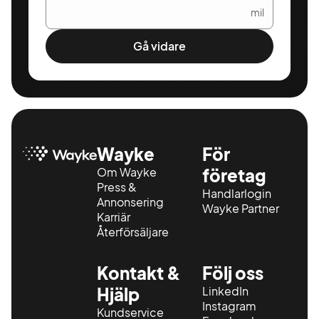
mil
Gå vidare
Wayke
För
Om Wayke
företag
Press &
Handlarlogin
Annonsering
Wayke Partner
Karriär
Återförsäljare
Kontakt &
Följ oss
Hjälp
LinkedIn
Instagram
Kundservice