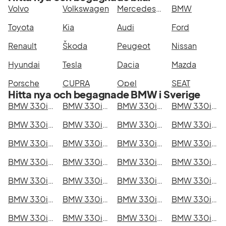
Volvo
Volkswagen
Mercedes-Benz
BMW
Toyota
Kia
Audi
Ford
Renault
Škoda
Peugeot
Nissan
Hyundai
Tesla
Dacia
Mazda
Porsche
CUPRA
Opel
SEAT
Hitta nya och begagnade BMW i Sverige
BMW 330i GT i Stockholm
BMW 330i GT i Göteborg
BMW 330i GT i Helsingborg
BMW 330i GT i Jönköping
BMW 330i GT i Malmö
BMW 330i GT i Örebro
BMW 330i GT i Norrköping
BMW 330i GT i Linköping
BMW 330i GT i Uppsala
BMW 330i GT i Västerås
BMW 330i GT i Halmstad
BMW 330i GT i Växjö
BMW 330i GT i Eskilstuna
BMW 330i GT i Kalmar
BMW 330i GT i Karlskrona
BMW 330i GT i Karlstad
BMW 330i GT i Kristianstad
BMW 330i GT i Sundsvall
BMW 330i GT i Umeå
BMW 330i GT i Varberg
BMW 330i GT i Borås
BMW 330i GT i Falkenberg
BMW 330i GT i Gävle
BMW 330i GT i Luleå
BMW 330i GT i Lund
BMW 330i GT i Mönsterås
BMW 330i GT i Uddevalla
BMW 330i GT i Västervik