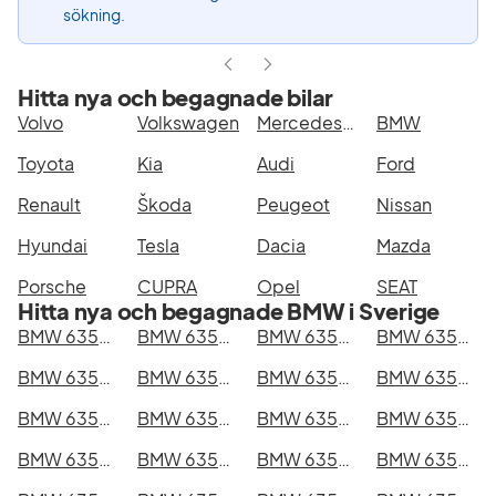
sökning.
Hitta nya och begagnade bilar
Volvo
Volkswagen
Mercedes-Benz
BMW
Toyota
Kia
Audi
Ford
Renault
Škoda
Peugeot
Nissan
Hyundai
Tesla
Dacia
Mazda
Porsche
CUPRA
Opel
SEAT
Hitta nya och begagnade BMW i Sverige
BMW 635CSi i Stockholm
BMW 635CSi i Göteborg
BMW 635CSi i Helsingborg
BMW 635CSi i Jönköping
BMW 635CSi i Malmö
BMW 635CSi i Örebro
BMW 635CSi i Norrköping
BMW 635CSi i Linköping
BMW 635CSi i Uppsala
BMW 635CSi i Västerås
BMW 635CSi i Halmstad
BMW 635CSi i Växjö
BMW 635CSi i Eskilstuna
BMW 635CSi i Kalmar
BMW 635CSi i Karlskrona
BMW 635CSi i Karlstad