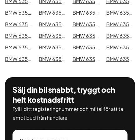
BMW 635CSi i Kristianstad
BMW 635CSi i Sundsvall
BMW 635CSi i Umeå
BMW 635CSi i Varberg
BMW 635CSi i Borås
BMW 635CSi i Falkenberg
BMW 635CSi i Gävle
BMW 635CSi i Luleå
BMW 635CSi i Lund
BMW 635CSi i Mönsterås
BMW 635CSi i Uddevalla
BMW 635CSi i Västervik
BMW 635CSi i Ystad
BMW 635CSi i Östersund
BMW 635CSi i Borlänge
BMW 635CSi i Kiruna
BMW 635CSi i Nyköping
BMW 635CSi i Oskarshamn
BMW 635CSi i Sigtuna
BMW 635CSi i Skellefteå
BMW 635CSi i Skövde
BMW 635CSi i Trollhättan
BMW 635CSi i Alingsås
BMW 635CSi i Båstad
Sälj din bil snabbt, tryggt och
helt kostnadsfritt
Fyll i ditt registeringnummer och miltal för att ta
emot bud från handlare