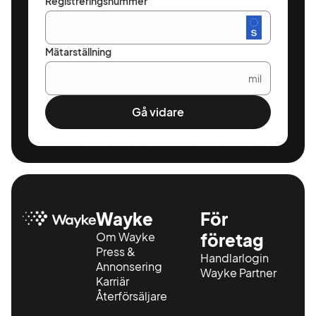
Registreringsnummer
Mätarställning
mil
Gå vidare
Wayke
För
Om Wayke
företag
Press &
Handlarlogin
Annonsering
Wayke Partner
Karriär
Återförsäljare