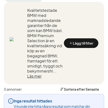
filter
filter
filter
Göteborg
BMW
635CSi
Kvalitetstestade
+50
(Tillverkare)
(Modell)
km
BMW med
(Plats)
marknadsledande
garantier från de
som kan BMW bäst.
BMW Premium
Selection är en
Lägg till filter
kvalitetssäkring vid
köp av en
begagnad BMW,
framtaget för ett
smidigt, tryggt och
bekymmersfri...
Läs mer
0 annonser
Sortera efter
Senaste
Inga resultat hittades
Vi kunde inte hitta några resultat som matchar din