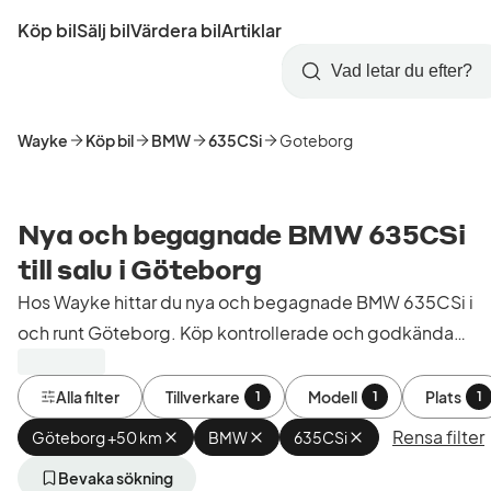
Hoppa
Köp bil
Sälj bil
Värdera bil
Artiklar
till
Skapa
Logga
huvudinnehåll
Startsida
Sök
konto
in
Wayke
Köp bil
BMW
635CSi
Goteborg
Nya och begagnade BMW 635CSi
till salu i Göteborg
Hos Wayke hittar du nya och begagnade BMW 635CSi i
och runt Göteborg. Köp kontrollerade och godkända
bilar från bilhandlare i Sverige.
Alla filter
Tillverkare
Modell
Plats
1
1
1
Rensa filter
Göteborg +50 km
Ta
BMW
Ta
635CSi
Ta
bort
bort
bort
aktivt
aktivt
aktivt
Bevaka sökning