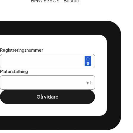
BMW 635CSi i Båstad
Registreringsnummer
Mätarställning
mil
Gå vidare