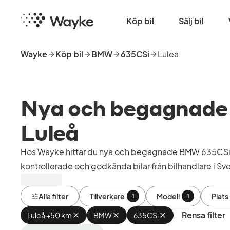
Hoppa
Startsida
till
Köp bil
Sälj bil
huvudinnehåll
Wayke
Köp bil
BMW
635CSi
Lulea
Nya och begagnade B
Luleå
Hos Wayke hittar du nya och begagnade BMW 635CSi i
kontrollerade och godkända bilar från bilhandlare i Sve
Alla filter
Tillverkare
Modell
Plats
1
1
Rensa filter
Luleå +50 km
Ta
BMW
Ta
635CSi
Ta
bort
bort
bort