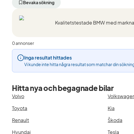
aktivt
aktivt
aktivt
Bevaka sökning
filter
filter
filter
Luleå
BMW
635CSi
+50
(Tillverkare)
(Modell)
km
(Plats)
0 annonser
Inga resultat hittades
Vi kunde inte hitta några resultat som matchar din söknin
Hitta nya och begagnade bilar
Volvo
Volkswage
Toyota
Kia
Renault
Škoda
Hyundai
Tesla