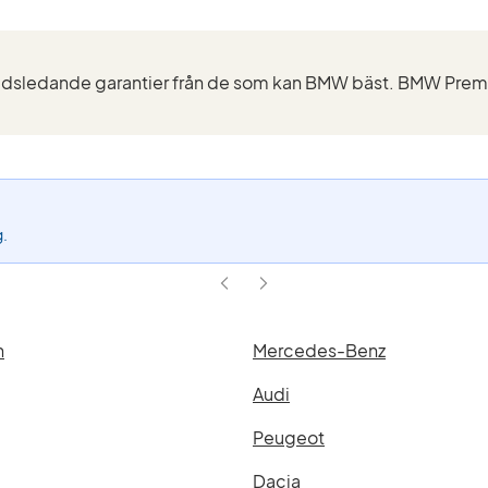
g.
n
Mercedes-Benz
Audi
Peugeot
Dacia