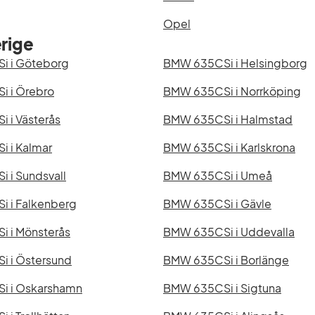
Opel
rige
i i Göteborg
BMW 635CSi i Helsingborg
 i Örebro
BMW 635CSi i Norrköping
 i Västerås
BMW 635CSi i Halmstad
 i Kalmar
BMW 635CSi i Karlskrona
 i Sundsvall
BMW 635CSi i Umeå
 i Falkenberg
BMW 635CSi i Gävle
 i Mönsterås
BMW 635CSi i Uddevalla
 i Östersund
BMW 635CSi i Borlänge
i i Oskarshamn
BMW 635CSi i Sigtuna