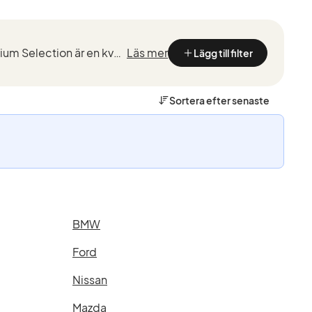
Kvalitetstestade BMW med marknadsledande garantier från de som kan BMW bäst. BMW Premium Selection är en kvalitetssäkring vid köp av en begagnad BMW, framtaget för ett smidigt, tryggt och bekymmersfri...
Läs mer
Lägg till filter
Sortera efter
senaste
BMW
Ford
Nissan
Mazda