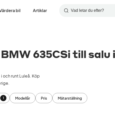
Värdera bil
Artiklar
Sök
MW 635CSi till salu 
 och runt Luleå. Köp
rige.
Modellår
Pris
Mätarställning
1