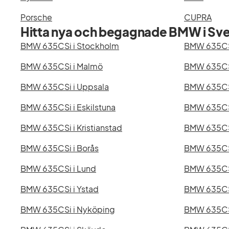
Porsche
CUPRA
Hitta nya och begagnade BMW i Sve
BMW 635CSi i Stockholm
BMW 635CS
BMW 635CSi i Malmö
BMW 635CSi
BMW 635CSi i Uppsala
BMW 635CSi
BMW 635CSi i Eskilstuna
BMW 635CSi
BMW 635CSi i Kristianstad
BMW 635CSi
BMW 635CSi i Borås
BMW 635CSi
BMW 635CSi i Lund
BMW 635CSi
BMW 635CSi i Ystad
BMW 635CSi
BMW 635CSi i Nyköping
BMW 635CS