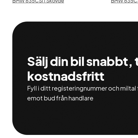
BMW 635CSi i Skövde
BMW 635CSi 
Sälj din bil snabbt,
kostnadsfritt
Fyll i ditt registeringnummer och miltal f
emot bud från handlare