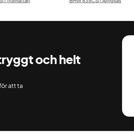
i Trollhättan
BMW 635CSi i Alingsås
 tryggt och helt
ör att ta