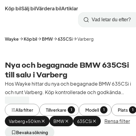
Hoppa
Köp bil
Sälj bil
Värdera bil
Artiklar
till
Skapa
Logga
huvudinnehåll
Startsida
Sök
konto
in
Wayke
Köp bil
BMW
635CSi
Varberg
Nya och begagnade BMW 635CSi
till salu i Varberg
Hos Wayke hittar du nya och begagnade BMW 635CSi i
och runt Varberg. Köp kontrollerade och godkända
bilar från bilhandlare i Sverige.
Alla filter
Tillverkare
Modell
Plats
1
1
1
Rensa filter
Varberg +50 km
Ta
BMW
Ta
635CSi
Ta
bort
bort
bort
aktivt
aktivt
aktivt
Bevaka sökning