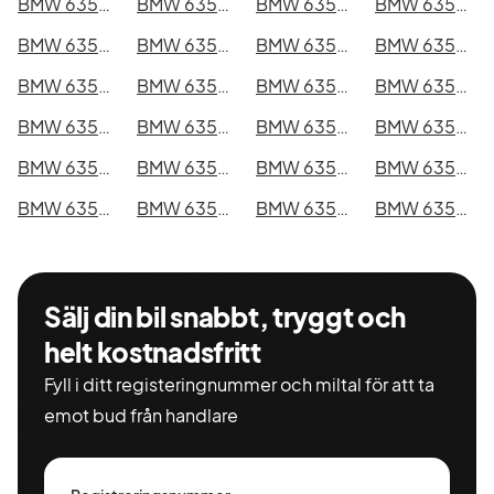
BMW 635CSi i Kristianstad
BMW 635CSi i Sundsvall
BMW 635CSi i Umeå
BMW 635CSi i Varberg
BMW 635CSi i Borås
BMW 635CSi i Falkenberg
BMW 635CSi i Gävle
BMW 635CSi i Luleå
BMW 635CSi i Lund
BMW 635CSi i Mönsterås
BMW 635CSi i Uddevalla
BMW 635CSi i Västervik
BMW 635CSi i Ystad
BMW 635CSi i Östersund
BMW 635CSi i Borlänge
BMW 635CSi i Kiruna
BMW 635CSi i Nyköping
BMW 635CSi i Oskarshamn
BMW 635CSi i Sigtuna
BMW 635CSi i Skellefteå
BMW 635CSi i Skövde
BMW 635CSi i Trollhättan
BMW 635CSi i Alingsås
BMW 635CSi i Båstad
Sälj din bil snabbt, tryggt och
helt kostnadsfritt
Fyll i ditt registeringnummer och miltal för att ta
emot bud från handlare