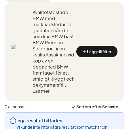
filter
filter
filter
Varberg
BMW
635CSi
Kvalitetstestade
+50
(Tillverkare)
(Modell)
km
BMW med
(Plats)
marknadsledande
garantier från de
som kan BMW bäst.
BMW Premium
Selection är en
Lägg till filter
kvalitetssäkring vid
köp av en
begagnad BMW,
framtaget för ett
smidigt, tryggt och
bekymmersfri...
Läs mer
0 annonser
Sortera efter
Senaste
Inga resultat hittades
Vi kunde inte hitta några resultat som matchar din