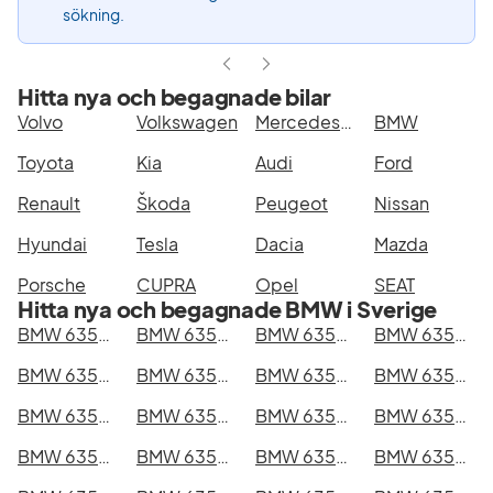
sökning.
Hitta nya och begagnade bilar
Volvo
Volkswagen
Mercedes-Benz
BMW
Toyota
Kia
Audi
Ford
Renault
Škoda
Peugeot
Nissan
Hyundai
Tesla
Dacia
Mazda
Porsche
CUPRA
Opel
SEAT
Hitta nya och begagnade BMW i Sverige
BMW 635CSi i Stockholm
BMW 635CSi i Göteborg
BMW 635CSi i Helsingborg
BMW 635CSi i Jönköping
BMW 635CSi i Malmö
BMW 635CSi i Örebro
BMW 635CSi i Norrköping
BMW 635CSi i Linköping
BMW 635CSi i Uppsala
BMW 635CSi i Västerås
BMW 635CSi i Halmstad
BMW 635CSi i Växjö
BMW 635CSi i Eskilstuna
BMW 635CSi i Kalmar
BMW 635CSi i Karlskrona
BMW 635CSi i Karlstad