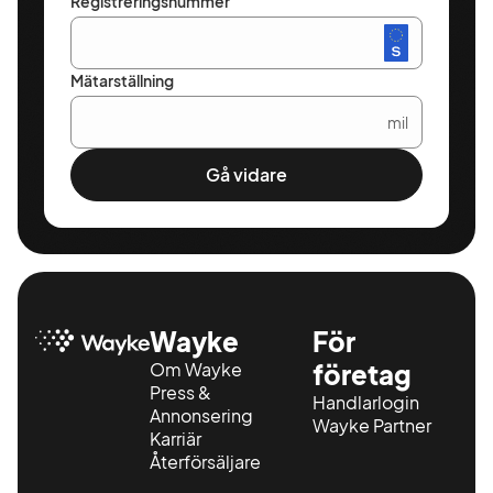
Registreringsnummer
Mätarställning
mil
Gå vidare
Wayke
För
Om Wayke
företag
Press &
Handlarlogin
Annonsering
Wayke Partner
Karriär
Återförsäljare