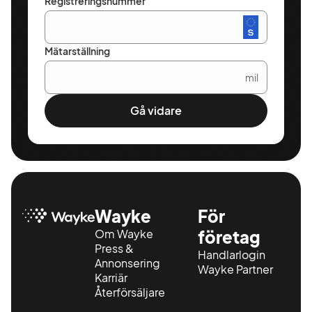
Registreringsnummer
Mätarställning
mil
Gå vidare
Wayke
För
Om Wayke
företag
Press &
Handlarlogin
Annonsering
Wayke Partner
Karriär
Återförsäljare