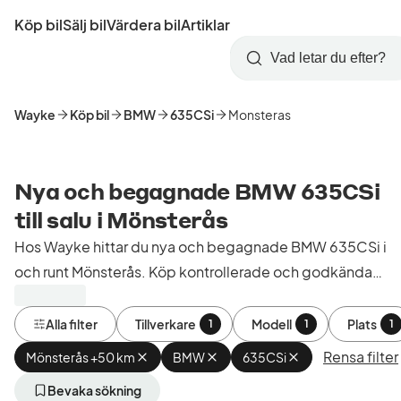
Hoppa
Köp bil
Sälj bil
Värdera bil
Artiklar
till
Skapa
Logga
huvudinnehåll
Startsida
Sök
konto
in
Wayke
Köp bil
BMW
635CSi
Monsteras
Nya och begagnade BMW 635CSi
till salu i Mönsterås
Hos Wayke hittar du nya och begagnade BMW 635CSi i
och runt Mönsterås. Köp kontrollerade och godkända
bilar från bilhandlare i Sverige.
Alla filter
Tillverkare
Modell
Plats
1
1
1
Rensa filter
Mönsterås +50 km
Ta
BMW
Ta
635CSi
Ta
bort
bort
bort
aktivt
aktivt
aktivt
Bevaka sökning