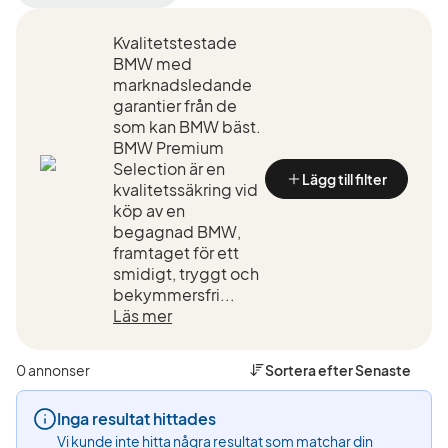
filter
filter
filter
Mönsterås
BMW
635CSi
Kvalitetstestade
+50
(Tillverkare)
(Modell)
km
BMW med
(Plats)
marknadsledande
garantier från de
som kan BMW bäst.
BMW Premium
Selection är en
Lägg till filter
kvalitetssäkring vid
köp av en
begagnad BMW,
framtaget för ett
smidigt, tryggt och
bekymmersfri...
Läs mer
0 annonser
Sortera efter
Senaste
Inga resultat hittades
Vi kunde inte hitta några resultat som matchar din