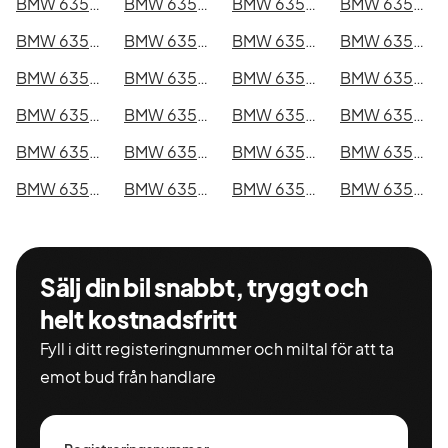
BMW 635CSi i Kristianstad
BMW 635CSi i Sundsvall
BMW 635CSi i Umeå
BMW 635CSi i Varberg
BMW 635CSi i Borås
BMW 635CSi i Falkenberg
BMW 635CSi i Gävle
BMW 635CSi i Luleå
BMW 635CSi i Lund
BMW 635CSi i Mönsterås
BMW 635CSi i Uddevalla
BMW 635CSi i Västervik
BMW 635CSi i Ystad
BMW 635CSi i Östersund
BMW 635CSi i Borlänge
BMW 635CSi i Kiruna
BMW 635CSi i Nyköping
BMW 635CSi i Oskarshamn
BMW 635CSi i Sigtuna
BMW 635CSi i Skellefteå
BMW 635CSi i Skövde
BMW 635CSi i Trollhättan
BMW 635CSi i Alingsås
BMW 635CSi i Båstad
Sälj din bil snabbt, tryggt och
helt kostnadsfritt
Fyll i ditt registeringnummer och miltal för att ta
emot bud från handlare