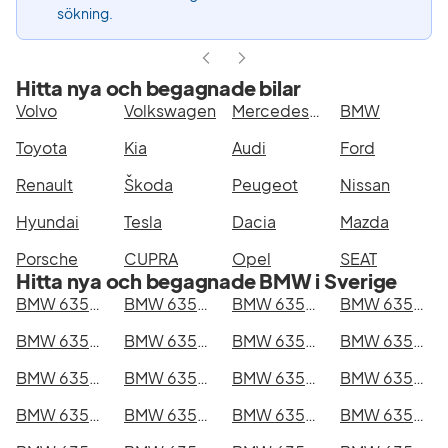
sökning.
Hitta nya och begagnade bilar
Volvo
Volkswagen
Mercedes-Benz
BMW
Toyota
Kia
Audi
Ford
Renault
Škoda
Peugeot
Nissan
Hyundai
Tesla
Dacia
Mazda
Porsche
CUPRA
Opel
SEAT
Hitta nya och begagnade BMW i Sverige
BMW 635CSi i Stockholm
BMW 635CSi i Göteborg
BMW 635CSi i Helsingborg
BMW 635CSi i Jönköping
BMW 635CSi i Malmö
BMW 635CSi i Örebro
BMW 635CSi i Norrköping
BMW 635CSi i Linköping
BMW 635CSi i Uppsala
BMW 635CSi i Västerås
BMW 635CSi i Halmstad
BMW 635CSi i Växjö
BMW 635CSi i Eskilstuna
BMW 635CSi i Kalmar
BMW 635CSi i Karlskrona
BMW 635CSi i Karlstad