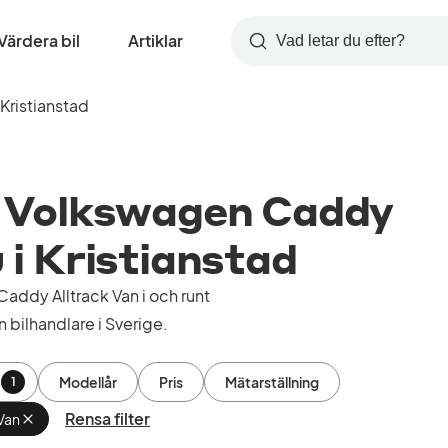
Värdera bil
Artiklar
Sök
Kristianstad
 Volkswagen Caddy
u i Kristianstad
ddy Alltrack Van i och runt
 bilhandlare i Sverige.
Modellår
Pris
Mätarställning
1
Rensa filter
Van
Ta
bort