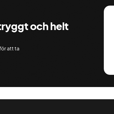
 tryggt och helt
ör att ta