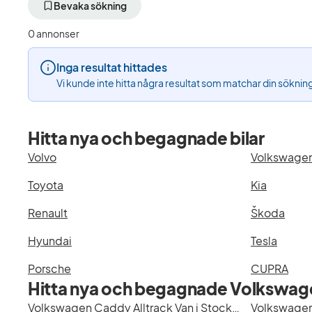
aktivt
aktivt
Bevaka sökning
filter
filter
Kristianstad
Volkswagen
0 annonser
+50
(Tillverkare)
km
Inga resultat hittades
(Plats)
Vi kunde inte hitta några resultat som matchar din söknin
Hitta nya och begagnade bilar
Volvo
Volkswage
Toyota
Kia
Renault
Škoda
Hyundai
Tesla
Porsche
CUPRA
Hitta nya och begagnade Volkswage
Volkswagen Caddy Alltrack Van i Stockholm