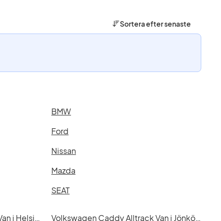
Sortera efter
senaste
BMW
Ford
Nissan
Mazda
SEAT
Volkswagen Caddy Alltrack Van i Helsingborg
Volkswagen Caddy Alltrack Van i Jönköping