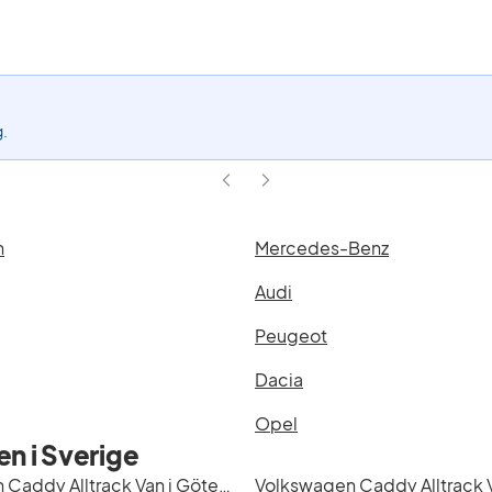
aktivt
filter
Caddy
Alltrack
Van
(Modell)
g.
n
Mercedes-Benz
Audi
Peugeot
Dacia
Opel
n i Sverige
Volkswagen Caddy Alltrack Van i Göteborg