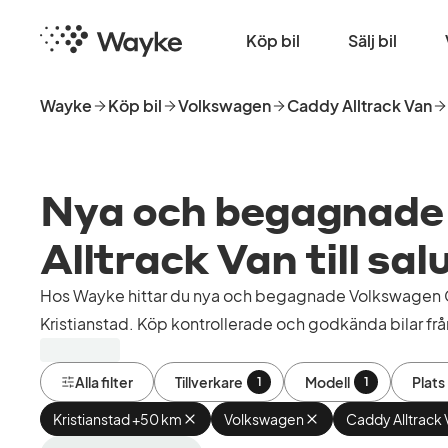
Hoppa
Startsida
till
Köp bil
Sälj bil
huvudinnehåll
Wayke
Köp bil
Volkswagen
Caddy Alltrack Van
Nya och begagnade
Alltrack Van till sal
Hos Wayke hittar du nya och begagnade Volkswagen Ca
Kristianstad. Köp kontrollerade och godkända bilar från
Alla filter
Tillverkare
Modell
Plats
1
1
Kristianstad +50 km
Ta
Volkswagen
Ta
Caddy Alltrack 
bort
bort