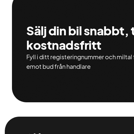
Sälj din bil snabbt,
kostnadsfritt
Fyll i ditt registeringnummer och miltal f
emot bud från handlare