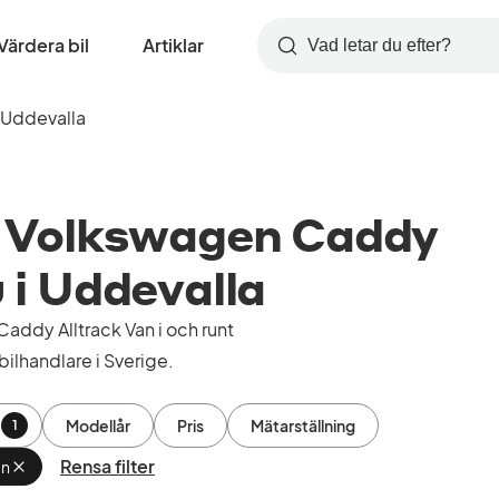
Värdera bil
Artiklar
Sök
Uddevalla
 Volkswagen Caddy
u i Uddevalla
ddy Alltrack Van i och runt
ilhandlare i Sverige.
Modellår
Pris
Mätarställning
1
Rensa filter
an
Ta
bort