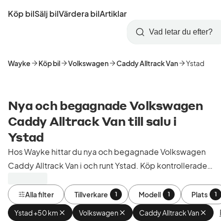
Hoppa
Köp bil
Sälj bil
Värdera bil
Artiklar
till
Skapa
Logga
huvudinnehåll
Startsida
Sök
konto
in
Wayke
Köp bil
Volkswagen
Caddy Alltrack Van
Ystad
Nya och begagnade Volkswagen
Caddy Alltrack Van till salu i
Ystad
Hos Wayke hittar du nya och begagnade Volkswagen
Caddy Alltrack Van i och runt Ystad. Köp kontrollerade
och godkända bilar från bilhandlare i Sverige.
Alla filter
Tillverkare
Modell
Plats
1
1
1
Ystad +50 km
Ta
Volkswagen
Ta
Caddy Alltrack Van
Ta