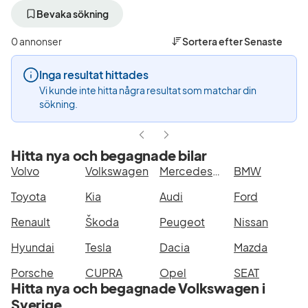
bort
bort
bort
aktivt
aktivt
aktivt
Bevaka sökning
filter
filter
filter
Ystad
Volkswagen
Cad
0 annonser
Sortera efter
Senaste
+50
(Tillverkare)
Alltr
km
Van
Inga resultat hittades
(Plats)
(Mode
Vi kunde inte hitta några resultat som matchar din
sökning.
Hitta nya och begagnade bilar
Volvo
Volkswagen
Mercedes-Benz
BMW
Toyota
Kia
Audi
Ford
Renault
Škoda
Peugeot
Nissan
Hyundai
Tesla
Dacia
Mazda
Porsche
CUPRA
Opel
SEAT
Hitta nya och begagnade Volkswagen i
Sverige