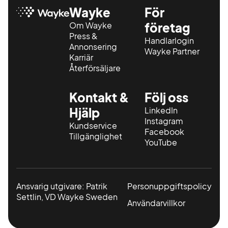
Wayke
För
Om Wayke
företag
Press &
Handlarlogin
Annonsering
Wayke Partner
Karriär
Återförsäljare
Kontakt &
Följ oss
Hjälp
LinkedIn
Instagram
Kundservice
Facebook
Tillgänglighet
YouTube
Ansvarig utgivare: Patrik
Personuppgiftspolicy
Settlin, VD Wayke Sweden
Användarvillkor