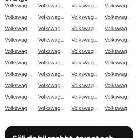
Volkswagen Caddy Alltrack Van i Stockholm
Volkswagen Caddy Alltrack Van i Göteborg
Volkswagen Caddy Alltrack Van i Helsingborg
Volkswagen Caddy Alltrack Van i Jönköping
Volkswagen Caddy Alltrack Van i Malmö
Volkswagen Caddy Alltrack Van i Örebro
Volkswagen Caddy Alltrack Van i Norrköping
Volkswagen Caddy Alltrack Van i Linköping
Volkswagen Caddy Alltrack Van i Uppsala
Volkswagen Caddy Alltrack Van i Västerås
Volkswagen Caddy Alltrack Van i Halmstad
Volkswagen Caddy Alltrack Van i Växjö
Volkswagen Caddy Alltrack Van i Eskilstuna
Volkswagen Caddy Alltrack Van i Kalmar
Volkswagen Caddy Alltrack Van i Karlskrona
Volkswagen Caddy Alltrack Van i Karlstad
Volkswagen Caddy Alltrack Van i Kristianstad
Volkswagen Caddy Alltrack Van i Sundsvall
Volkswagen Caddy Alltrack Van i Umeå
Volkswagen Caddy Alltrack Van i Varberg
Volkswagen Caddy Alltrack Van i Borås
Volkswagen Caddy Alltrack Van i Falkenberg
Volkswagen Caddy Alltrack Van i Gävle
Volkswagen Caddy Alltrack Van i Luleå
Volkswagen Caddy Alltrack Van i Lund
Volkswagen Caddy Alltrack Van i Mönsterås
Volkswagen Caddy Alltrack Van i Uddevalla
Volkswagen Caddy Alltrack Van i Västervik
Volkswagen Caddy Alltrack Van i Ystad
Volkswagen Caddy Alltrack Van i Östersund
Volkswagen Caddy Alltrack Van i Borlänge
Volkswagen Caddy Alltrack Van i Kiruna
Volkswagen Caddy Alltrack Van i Nyköping
Volkswagen Caddy Alltrack Van i Oskarshamn
Volkswagen Caddy Alltrack Van i Sigtuna
Volkswagen Caddy Alltrack Van i Skellefteå
Volkswagen Caddy Alltrack Van i Skövde
Volkswagen Caddy Alltrack Van i Trollhättan
Volkswagen Caddy Alltrack Van i Alingsås
Volkswagen Caddy Alltrack Van i Båstad