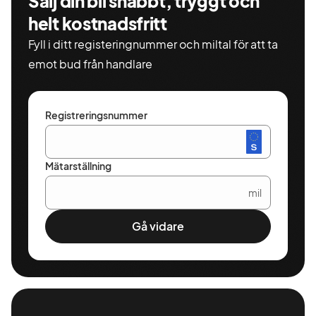
Sälj din bil snabbt, tryggt och
helt kostnadsfritt
Fyll i ditt registeringnummer och miltal för att ta
emot bud från handlare
Registreringsnummer
Mätarställning
mil
Gå vidare