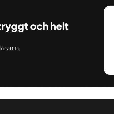
 tryggt och helt
ör att ta