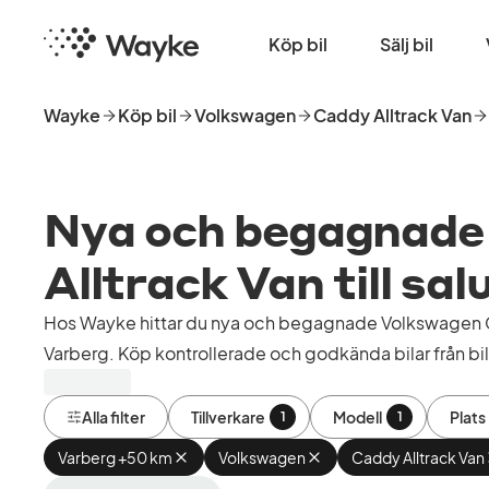
Hoppa
Startsida
till
Köp bil
Sälj bil
huvudinnehåll
Wayke
Köp bil
Volkswagen
Caddy Alltrack Van
Nya och begagnade
Alltrack Van till sal
Hos Wayke hittar du nya och begagnade Volkswagen Ca
Varberg. Köp kontrollerade och godkända bilar från bil
Alla filter
Tillverkare
Modell
Plats
1
1
Varberg +50 km
Ta
Volkswagen
Ta
Caddy Alltrack Van
bort
bort