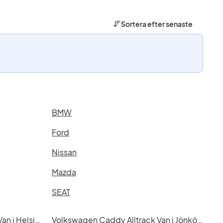
Sortera efter
senaste
BMW
Ford
Nissan
Mazda
SEAT
Volkswagen Caddy Alltrack Van i Helsingborg
Volkswagen Caddy Alltrack Van i Jönköping