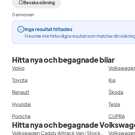
aktivt
aktivt
Bevaka sökning
filter
filter
Varberg
Volkswagen
0 annonser
+50
(Tillverkare)
km
Inga resultat hittades
(Plats)
Vi kunde inte hitta några resultat som matchar din söknin
Hitta nya och begagnade bilar
Volvo
Volkswage
Toyota
Kia
Renault
Škoda
Hyundai
Tesla
Porsche
CUPRA
Hitta nya och begagnade Volkswage
Volkswagen Caddy Alltrack Van i Stockholm