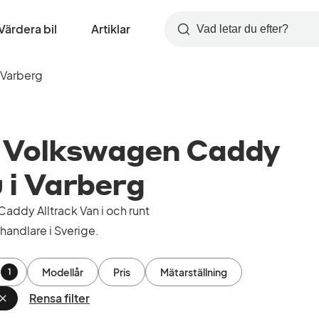
Värdera bil
Artiklar
Sök
Varberg
 Volkswagen Caddy
u i Varberg
ddy Alltrack Van i och runt
handlare i Sverige.
Modellår
Pris
Mätarställning
1
Rensa filter
Ta
bort