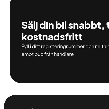
Sälj din bil snabbt,
kostnadsfritt
Fyll i ditt registeringnummer och miltal f
emot bud från handlare