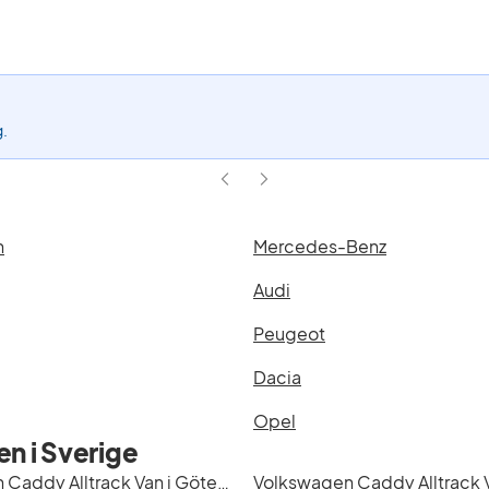
aktivt
filter
Caddy
Alltrack
Van
(Modell)
g.
n
Mercedes-Benz
Audi
Peugeot
Dacia
Opel
n i Sverige
Volkswagen Caddy Alltrack Van i Göteborg