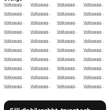
Volkswagen Caddy Alltrack Van i Stockholm
Volkswagen Caddy Alltrack Van i Göteborg
Volkswagen Caddy Alltrack Van i Helsingborg
Volkswagen Caddy Alltrack Van i Jönköping
Volkswagen Caddy Alltrack Van i Malmö
Volkswagen Caddy Alltrack Van i Örebro
Volkswagen Caddy Alltrack Van i Norrköping
Volkswagen Caddy Alltrack Van i Linköping
Volkswagen Caddy Alltrack Van i Uppsala
Volkswagen Caddy Alltrack Van i Västerås
Volkswagen Caddy Alltrack Van i Halmstad
Volkswagen Caddy Alltrack Van i Växjö
Volkswagen Caddy Alltrack Van i Eskilstuna
Volkswagen Caddy Alltrack Van i Kalmar
Volkswagen Caddy Alltrack Van i Karlskrona
Volkswagen Caddy Alltrack Van i Karlstad
Volkswagen Caddy Alltrack Van i Kristianstad
Volkswagen Caddy Alltrack Van i Sundsvall
Volkswagen Caddy Alltrack Van i Umeå
Volkswagen Caddy Alltrack Van i Varberg
Volkswagen Caddy Alltrack Van i Borås
Volkswagen Caddy Alltrack Van i Falkenberg
Volkswagen Caddy Alltrack Van i Gävle
Volkswagen Caddy Alltrack Van i Luleå
Volkswagen Caddy Alltrack Van i Lund
Volkswagen Caddy Alltrack Van i Mönsterås
Volkswagen Caddy Alltrack Van i Uddevalla
Volkswagen Caddy Alltrack Van i Västervik
Volkswagen Caddy Alltrack Van i Ystad
Volkswagen Caddy Alltrack Van i Östersund
Volkswagen Caddy Alltrack Van i Borlänge
Volkswagen Caddy Alltrack Van i Kiruna
Volkswagen Caddy Alltrack Van i Nyköping
Volkswagen Caddy Alltrack Van i Oskarshamn
Volkswagen Caddy Alltrack Van i Sigtuna
Volkswagen Caddy Alltrack Van i Skellefteå
Volkswagen Caddy Alltrack Van i Skövde
Volkswagen Caddy Alltrack Van i Trollhättan
Volkswagen Caddy Alltrack Van i Alingsås
Volkswagen Caddy Alltrack Van i Båstad