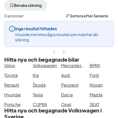
bort
bort
bo
aktivt
aktivt
akt
Bevaka sökning
filter
filter
filt
Uppsala
Volkswagen
Ca
0 annonser
Sortera efter
Senaste
+50
(Tillverkare)
All
km
Va
Inga resultat hittades
(Plats)
(M
Vi kunde inte hitta några resultat som matchar din
sökning.
Hitta nya och begagnade bilar
Volvo
Volkswagen
Mercedes-Benz
BMW
Toyota
Kia
Audi
Ford
Renault
Škoda
Peugeot
Nissan
Hyundai
Tesla
Dacia
Mazda
Porsche
CUPRA
Opel
SEAT
Hitta nya och begagnade Volkswagen i
Sverige