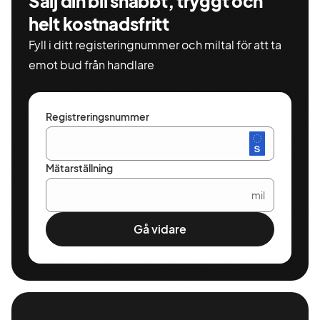
Sälj din bil snabbt, tryggt och
helt kostnadsfritt
Fyll i ditt registeringnummer och miltal för att ta
emot bud från handlare
Registreringsnummer
Mätarställning
mil
Gå vidare