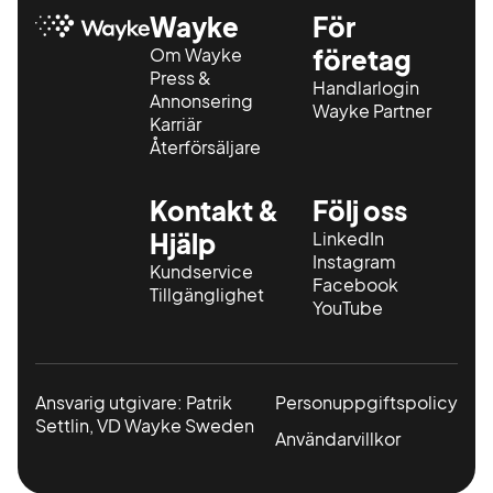
Wayke
För
Om Wayke
företag
Press &
Handlarlogin
Annonsering
Wayke Partner
Karriär
Återförsäljare
Kontakt &
Följ oss
Hjälp
LinkedIn
Instagram
Kundservice
Facebook
Tillgänglighet
YouTube
Ansvarig utgivare: Patrik
Personuppgiftspolicy
Settlin, VD Wayke Sweden
Användarvillkor