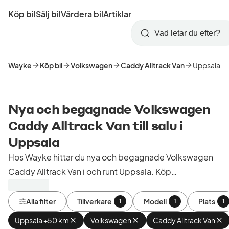
Hoppa
Köp bil
Sälj bil
Värdera bil
Artiklar
till
Skapa
Logga
huvudinnehåll
Startsida
Sök
konto
in
Wayke
Köp bil
Volkswagen
Caddy Alltrack Van
Uppsala
Nya och begagnade Volkswagen
Caddy Alltrack Van till salu i
Uppsala
Hos Wayke hittar du nya och begagnade Volkswagen
Caddy Alltrack Van i och runt Uppsala. Köp
kontrollerade och godkända bilar från bilhandlare i
Sverige.
Alla filter
Tillverkare
Modell
Plats
1
1
1
Uppsala +50 km
Ta
Volkswagen
Ta
Caddy Alltrack Van
Ta