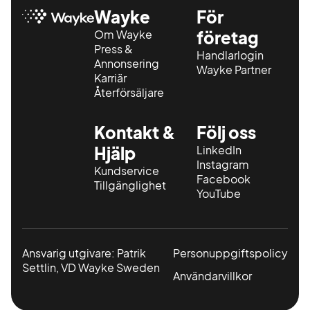
Wayke
För
Om Wayke
företag
Press &
Handlarlogin
Annonsering
Wayke Partner
Karriär
Återförsäljare
Kontakt &
Följ oss
Hjälp
LinkedIn
Instagram
Kundservice
Facebook
Tillgänglighet
YouTube
Ansvarig utgivare: Patrik
Personuppgiftspolicy
Settlin, VD Wayke Sweden
Användarvillkor