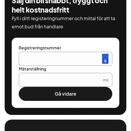
Sälj din bil snabbt, tryggt och
helt kostnadsfritt
Fyll i ditt registeringnummer och miltal för att ta
emot bud från handlare
Registreringsnummer
Mätarställning
mil
Gå vidare