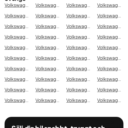
Volkswagen Arteon eHybrid Shooting Brake i Stockholm
Volkswagen Arteon eHybrid Shooting Brake i Göteborg
Volkswagen Arteon eHybrid Shooting Brake i Helsingborg
Volkswagen Arteon eHybrid Shooting Brake i Jönköping
Volkswagen Arteon eHybrid Shooting Brake i Malmö
Volkswagen Arteon eHybrid Shooting Brake i Örebro
Volkswagen Arteon eHybrid Shooting Brake i Norrköping
Volkswagen Arteon eHybrid Shooting Brake i Linköping
Volkswagen Arteon eHybrid Shooting Brake i Uppsala
Volkswagen Arteon eHybrid Shooting Brake i Västerås
Volkswagen Arteon eHybrid Shooting Brake i Halmstad
Volkswagen Arteon eHybrid Shooting Brake i Växjö
Volkswagen Arteon eHybrid Shooting Brake i Eskilstuna
Volkswagen Arteon eHybrid Shooting Brake i Kalmar
Volkswagen Arteon eHybrid Shooting Brake i Karlskrona
Volkswagen Arteon eHybrid Shooting Brake i Karlstad
Volkswagen Arteon eHybrid Shooting Brake i Kristianstad
Volkswagen Arteon eHybrid Shooting Brake i Sundsvall
Volkswagen Arteon eHybrid Shooting Brake i Umeå
Volkswagen Arteon eHybrid Shooting Brake i Varberg
Volkswagen Arteon eHybrid Shooting Brake i Borås
Volkswagen Arteon eHybrid Shooting Brake i Falkenberg
Volkswagen Arteon eHybrid Shooting Brake i Gävle
Volkswagen Arteon eHybrid Shooting Brake i Luleå
Volkswagen Arteon eHybrid Shooting Brake i Lund
Volkswagen Arteon eHybrid Shooting Brake i Mönsterås
Volkswagen Arteon eHybrid Shooting Brake i Uddevalla
Volkswagen Arteon eHybrid Shooting Brake i Västervik
Volkswagen Arteon eHybrid Shooting Brake i Ystad
Volkswagen Arteon eHybrid Shooting Brake i Östersund
Volkswagen Arteon eHybrid Shooting Brake i Borlänge
Volkswagen Arteon eHybrid Shooting Brake i Kiruna
Volkswagen Arteon eHybrid Shooting Brake i Nyköping
Volkswagen Arteon eHybrid Shooting Brake i Oskarshamn
Volkswagen Arteon eHybrid Shooting Brake i Sigtuna
Volkswagen Arteon eHybrid Shooting Brake i Skellefteå
Volkswagen Arteon eHybrid Shooting Brake i Skövde
Volkswagen Arteon eHybrid Shooting Brake i Trollhättan
Volkswagen Arteon eHybrid Shooting Brake i Alingsås
Volkswagen Arteon eHybrid Shooting Brake i Båstad