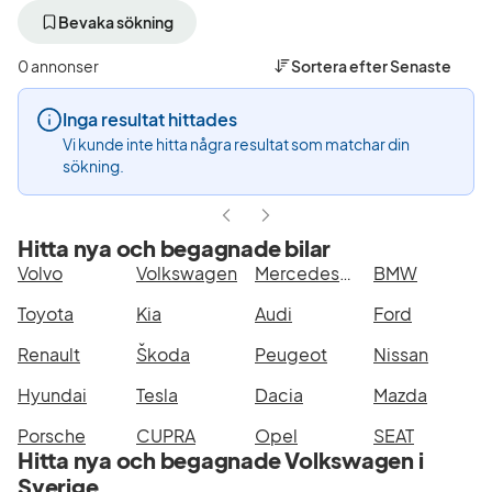
bort
bort
aktivt
aktivt
Bevaka sökning
filter
filter
Falkenberg
Volkswagen
0 annonser
Sortera efter
Senaste
+50
(Tillverkare)
km
Inga resultat hittades
(Plats)
Vi kunde inte hitta några resultat som matchar din
sökning.
Hitta nya och begagnade bilar
Volvo
Volkswagen
Mercedes-Benz
BMW
Toyota
Kia
Audi
Ford
Renault
Škoda
Peugeot
Nissan
Hyundai
Tesla
Dacia
Mazda
Porsche
CUPRA
Opel
SEAT
Hitta nya och begagnade Volkswagen i
Sverige