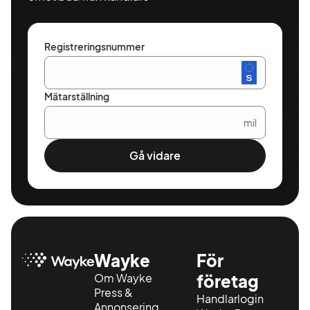
Registreringsnummer
Mätarställning
mil
Gå vidare
Wayke
För
Om Wayke
företag
Press &
Handlarlogin
Annonsering