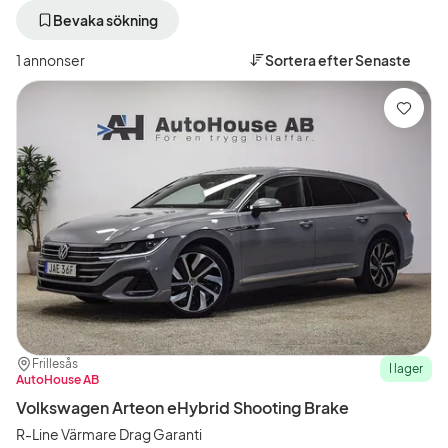
bort
bort
aktivt
aktivt
Bevaka sökning
filter
filter
Göteborg
Volkswagen
1 annonser
Sortera efter
Senaste
+50
(Tillverkare)
km
(Plats)
Spara
Plats:
Återförsäljare:
Frillesås
I lager
AutoHouse AB
Volkswagen Arteon eHybrid Shooting Brake
R-Line Värmare Drag Garanti