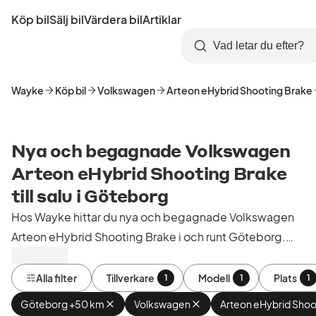
Hoppa
Köp bil
Sälj bil
Värdera bil
Artiklar
till
Skapa
Logga
huvudinnehåll
Startsida
Sök
konto
in
Wayke
Köp bil
Volkswagen
Arteon eHybrid Shooting Brake
Nya och begagnade Volkswagen
Arteon eHybrid Shooting Brake
till salu i Göteborg
Hos Wayke hittar du nya och begagnade Volkswagen
Arteon eHybrid Shooting Brake i och runt Göteborg.
Köp kontrollerade och godkända bilar från bilhandlare i
Sverige.
Alla filter
Tillverkare
Modell
Plats
1
1
1
Göteborg +50 km
Ta
Volkswagen
Ta
Arteon eHybrid Shoo