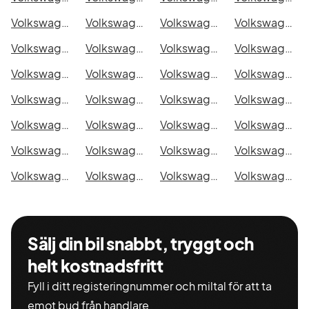
Volkswagen Arteon eHybrid Shooting Brake i Eskilstuna
Volkswagen Arteon eHybrid Shooting Brake i Kalmar
Volkswagen Arteon eHybrid Shooting Brake i Karlskrona
Volkswagen Arteon eHybrid Shooting Brake i Karlstad
Volkswagen Arteon eHybrid Shooting Brake i Kristianstad
Volkswagen Arteon eHybrid Shooting Brake i Sundsvall
Volkswagen Arteon eHybrid Shooting Brake i Umeå
Volkswagen Arteon eHybrid Shooting Brake i Varberg
Volkswagen Arteon eHybrid Shooting Brake i Borås
Volkswagen Arteon eHybrid Shooting Brake i Falkenberg
Volkswagen Arteon eHybrid Shooting Brake i Gävle
Volkswagen Arteon eHybrid Shooting Brake i Luleå
Volkswagen Arteon eHybrid Shooting Brake i Lund
Volkswagen Arteon eHybrid Shooting Brake i Mönsterås
Volkswagen Arteon eHybrid Shooting Brake i Uddevalla
Volkswagen Arteon eHybrid Shooting Brake i Västervik
Volkswagen Arteon eHybrid Shooting Brake i Ystad
Volkswagen Arteon eHybrid Shooting Brake i Östersund
Volkswagen Arteon eHybrid Shooting Brake i Borlänge
Volkswagen Arteon eHybrid Shooting Brake i Kiruna
Volkswagen Arteon eHybrid Shooting Brake i Nyköping
Volkswagen Arteon eHybrid Shooting Brake i Oskarshamn
Volkswagen Arteon eHybrid Shooting Brake i Sigtuna
Volkswagen Arteon eHybrid Shooting Brake i Skellefteå
Volkswagen Arteon eHybrid Shooting Brake i Skövde
Volkswagen Arteon eHybrid Shooting Brake i Trollhättan
Volkswagen Arteon eHybrid Shooting Brake i Alingsås
Volkswagen Arteon eHybrid Shooting Brake i Båstad
Sälj din bil snabbt, tryggt och
helt kostnadsfritt
Fyll i ditt registeringnummer och miltal för att ta
emot bud från handlare