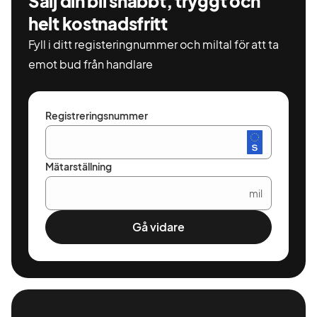
Sälj din bil snabbt, tryggt och
helt kostnadsfritt
Fyll i ditt registeringnummer och miltal för att ta
emot bud från handlare
Registreringsnummer
Mätarställning
mil
Gå vidare