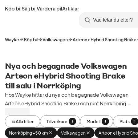
Hoppa
Köp bil
Sälj bil
Värdera bil
Artiklar
till
Skapa
Logga
huvudinnehåll
Startsida
Sök
konto
in
Wayke
Köp bil
Volkswagen
Arteon eHybrid Shooting Brake
Nya och begagnade Volkswagen
Arteon eHybrid Shooting Brake
till salu i Norrköping
Hos Wayke hittar du nya och begagnade Volkswagen
Arteon eHybrid Shooting Brake i och runt Norrköping.
Köp kontrollerade och godkända bilar från bilhandlare i
Sverige.
Alla filter
Tillverkare
Modell
Plats
1
1
1
Norrköping +50 km
Ta
Volkswagen
Ta
Arteon eHybrid Sho