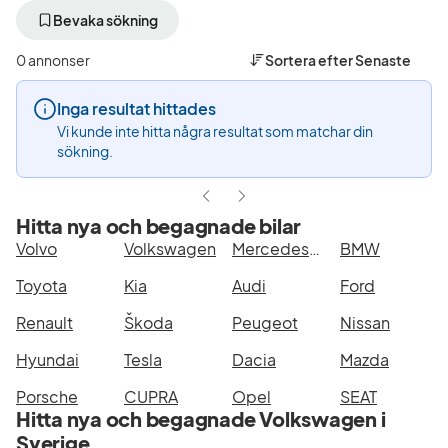
bort
bort
aktivt
aktivt
Bevaka sökning
filter
filter
Norrköping
Volkswagen
0 annonser
Sortera efter
Senaste
+50
(Tillverkare)
km
Inga resultat hittades
(Plats)
Vi kunde inte hitta några resultat som matchar din
sökning.
Hitta nya och begagnade bilar
Volvo
Volkswagen
Mercedes-Benz
BMW
Toyota
Kia
Audi
Ford
Renault
Škoda
Peugeot
Nissan
Hyundai
Tesla
Dacia
Mazda
Porsche
CUPRA
Opel
SEAT
Hitta nya och begagnade Volkswagen i
Sverige