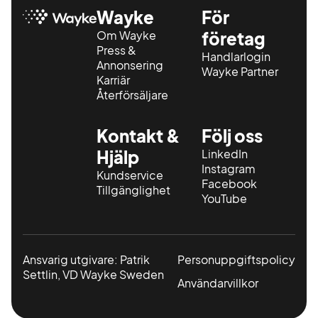
Wayke
För
Om Wayke
företag
Press &
Handlarlogin
Annonsering
Wayke Partner
Karriär
Återförsäljare
Kontakt &
Följ oss
Hjälp
LinkedIn
Instagram
Kundservice
Facebook
Tillgänglighet
YouTube
Ansvarig utgivare: Patrik
Personuppgiftspolicy
Settlin, VD Wayke Sweden
Användarvillkor