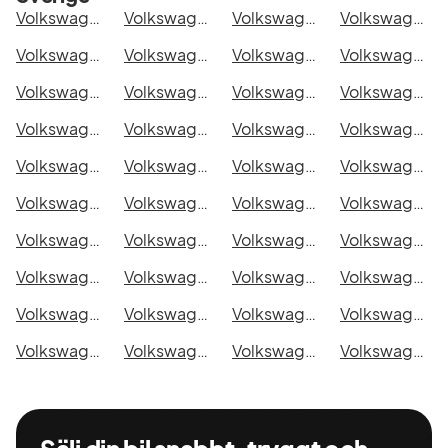
Volkswagen Arteon eHybrid Shooting Brake i Stockholm
Volkswagen Arteon eHybrid Shooting Brake i Göteborg
Volkswagen Arteon eHybrid Shooting Brake i Helsingborg
Volkswagen Arteon eHybrid Shooting Brake i Jönköping
Volkswagen Arteon eHybrid Shooting Brake i Malmö
Volkswagen Arteon eHybrid Shooting Brake i Örebro
Volkswagen Arteon eHybrid Shooting Brake i Norrköping
Volkswagen Arteon eHybrid Shooting Brake i Linköping
Volkswagen Arteon eHybrid Shooting Brake i Uppsala
Volkswagen Arteon eHybrid Shooting Brake i Västerås
Volkswagen Arteon eHybrid Shooting Brake i Halmstad
Volkswagen Arteon eHybrid Shooting Brake i Växjö
Volkswagen Arteon eHybrid Shooting Brake i Eskilstuna
Volkswagen Arteon eHybrid Shooting Brake i Kalmar
Volkswagen Arteon eHybrid Shooting Brake i Karlskrona
Volkswagen Arteon eHybrid Shooting Brake i Karlstad
Volkswagen Arteon eHybrid Shooting Brake i Kristianstad
Volkswagen Arteon eHybrid Shooting Brake i Sundsvall
Volkswagen Arteon eHybrid Shooting Brake i Umeå
Volkswagen Arteon eHybrid Shooting Brake i Varberg
Volkswagen Arteon eHybrid Shooting Brake i Borås
Volkswagen Arteon eHybrid Shooting Brake i Falkenberg
Volkswagen Arteon eHybrid Shooting Brake i Gävle
Volkswagen Arteon eHybrid Shooting Brake i Luleå
Volkswagen Arteon eHybrid Shooting Brake i Lund
Volkswagen Arteon eHybrid Shooting Brake i Mönsterås
Volkswagen Arteon eHybrid Shooting Brake i Uddevalla
Volkswagen Arteon eHybrid Shooting Brake i Västervik
Volkswagen Arteon eHybrid Shooting Brake i Ystad
Volkswagen Arteon eHybrid Shooting Brake i Östersund
Volkswagen Arteon eHybrid Shooting Brake i Borlänge
Volkswagen Arteon eHybrid Shooting Brake i Kiruna
Volkswagen Arteon eHybrid Shooting Brake i Nyköping
Volkswagen Arteon eHybrid Shooting Brake i Oskarshamn
Volkswagen Arteon eHybrid Shooting Brake i Sigtuna
Volkswagen Arteon eHybrid Shooting Brake i Skellefteå
Volkswagen Arteon eHybrid Shooting Brake i Skövde
Volkswagen Arteon eHybrid Shooting Brake i Trollhättan
Volkswagen Arteon eHybrid Shooting Brake i Alingsås
Volkswagen Arteon eHybrid Shooting Brake i Båstad