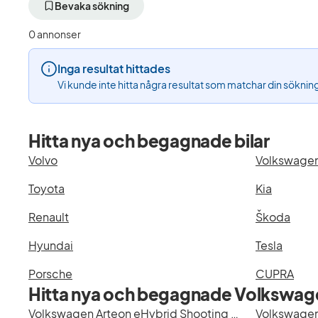
aktivt
aktivt
Bevaka sökning
filter
filter
Sundsvall
Volkswagen
0 annonser
+50
(Tillverkare)
km
Inga resultat hittades
(Plats)
Vi kunde inte hitta några resultat som matchar din söknin
Hitta nya och begagnade bilar
Volvo
Volkswage
Toyota
Kia
Renault
Škoda
Hyundai
Tesla
Porsche
CUPRA
Hitta nya och begagnade Volkswage
Volkswagen Arteon eHybrid Shooting Brake i Stockholm