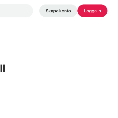
Skapa konto
Logga in
ll