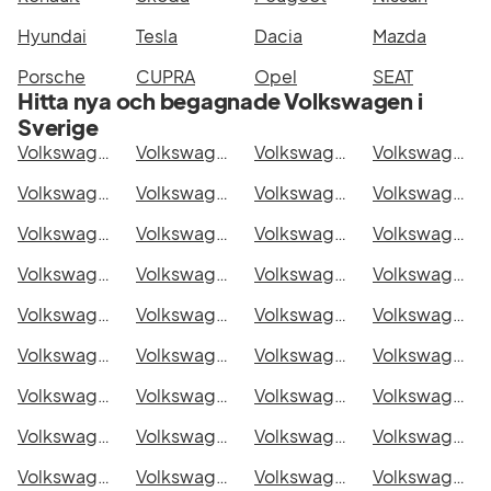
Hyundai
Tesla
Dacia
Mazda
Porsche
CUPRA
Opel
SEAT
Hitta nya och begagnade Volkswagen i
Sverige
Volkswagen Arteon eHybrid Shooting Brake i Stockholm
Volkswagen Arteon eHybrid Shooting Brake i Göteborg
Volkswagen Arteon eHybrid Shooting Brake i Helsingborg
Volkswagen Arteon eHybrid Shooting Brake i Jönköping
Volkswagen Arteon eHybrid Shooting Brake i Malmö
Volkswagen Arteon eHybrid Shooting Brake i Örebro
Volkswagen Arteon eHybrid Shooting Brake i Norrköping
Volkswagen Arteon eHybrid Shooting Brake i Linköping
Volkswagen Arteon eHybrid Shooting Brake i Uppsala
Volkswagen Arteon eHybrid Shooting Brake i Västerås
Volkswagen Arteon eHybrid Shooting Brake i Halmstad
Volkswagen Arteon eHybrid Shooting Brake i Växjö
Volkswagen Arteon eHybrid Shooting Brake i Eskilstuna
Volkswagen Arteon eHybrid Shooting Brake i Kalmar
Volkswagen Arteon eHybrid Shooting Brake i Karlskrona
Volkswagen Arteon eHybrid Shooting Brake i Karlstad
Volkswagen Arteon eHybrid Shooting Brake i Kristianstad
Volkswagen Arteon eHybrid Shooting Brake i Sundsvall
Volkswagen Arteon eHybrid Shooting Brake i Umeå
Volkswagen Arteon eHybrid Shooting Brake i Varberg
Volkswagen Arteon eHybrid Shooting Brake i Borås
Volkswagen Arteon eHybrid Shooting Brake i Falkenberg
Volkswagen Arteon eHybrid Shooting Brake i Gävle
Volkswagen Arteon eHybrid Shooting Brake i Luleå
Volkswagen Arteon eHybrid Shooting Brake i Lund
Volkswagen Arteon eHybrid Shooting Brake i Mönsterås
Volkswagen Arteon eHybrid Shooting Brake i Uddevalla
Volkswagen Arteon eHybrid Shooting Brake i Västervik
Volkswagen Arteon eHybrid Shooting Brake i Ystad
Volkswagen Arteon eHybrid Shooting Brake i Östersund
Volkswagen Arteon eHybrid Shooting Brake i Borlänge
Volkswagen Arteon eHybrid Shooting Brake i Kiruna
Volkswagen Arteon eHybrid Shooting Brake i Nyköping
Volkswagen Arteon eHybrid Shooting Brake i Oskarshamn
Volkswagen Arteon eHybrid Shooting Brake i Sigtuna
Volkswagen Arteon eHybrid Shooting Brake i Skellefteå