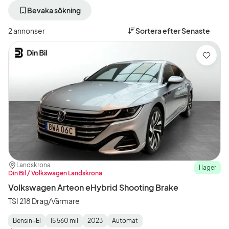
bort
bort
aktivt
aktivt
Bevaka sökning
filter
filter
Malmö
Volkswagen
2 annonser
Sortera efter
Senaste
+50
(Tillverkare)
km
(Plats)
Spara
Plats:
Återförsäljare:
Landskrona
I lager
Din Bil / Volkswagen Landskrona
Volkswagen Arteon eHybrid Shooting Brake
TSI 218 Drag/Värmare
Bensin+El
15 560 mil
2023
Automat
Fuel
Mätarställning
Model
Gearbox
: