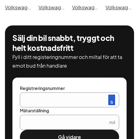
Volkswagen Arteon eHybrid Shooting Brake i Skövde
Volkswagen Arteon eHybrid Shooting Brake i Trollhättan
Volkswagen Arteon eHybrid Shooting Brake i Alingsås
Volkswagen Arteon eHybrid Shooting Brake i Båstad
Sälj din bil snabbt, tryggt och
helt kostnadsfritt
Fyll i ditt registeringnummer och miltal för att ta
emot bud från handlare
Registreringsnummer
Mätarställning
mil
Gå vidare