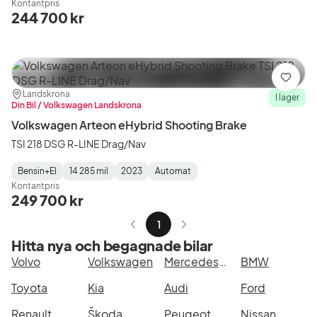
Kontantpris
Type
Year
Type
:
:
:
244 700 kr
Spara
Plats:
Återförsäljare:
Landskrona
I lager
Din Bil / Volkswagen Landskrona
Volkswagen Arteon eHybrid Shooting Brake
TSI 218 DSG R-LINE Drag/Nav
Bensin+El
14 285 mil
2023
Automat
Fuel
Mätarställning
Model
Gearbox
:
Kontantpris
Type
Year
Type
:
:
:
249 700 kr
1
Hitta nya och begagnade bilar
Volvo
Volkswagen
Mercedes-Benz
BMW
Toyota
Kia
Audi
Ford
Renault
Škoda
Peugeot
Nissan