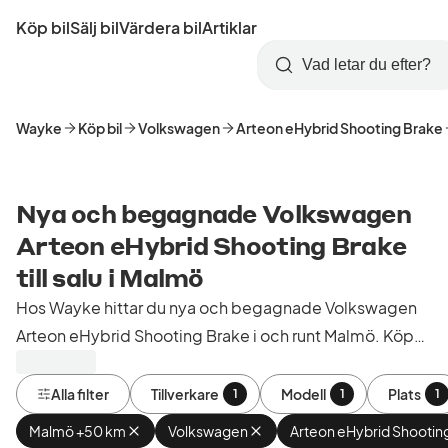
Hoppa
Köp bil
Sälj bil
Värdera bil
Artiklar
till
Skapa
Logga
huvudinnehåll
Startsida
Sök
konto
in
Wayke
Köp bil
Volkswagen
Arteon eHybrid Shooting Brake
Nya och begagnade Volkswagen
Arteon eHybrid Shooting Brake
till salu i Malmö
Hos Wayke hittar du nya och begagnade Volkswagen
Arteon eHybrid Shooting Brake i och runt Malmö. Köp
kontrollerade och godkända bilar från bilhandlare i
Sverige.
Alla filter
Tillverkare
Modell
Plats
1
1
1
Malmö +50 km
Ta
Volkswagen
Ta
Arteon eHybrid Shootin